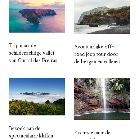
Trip naar de
Avontuurlijke off-
schilderachtige vallei
road jeep tour door
van Curral das Freiras
de bergen en valleien
Bezoek aan de
Excursie naar de
spectaculaire kliffen