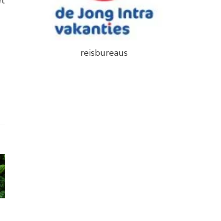
et
reisbureaus