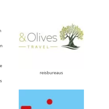
n
en
le
reisbureaus
s