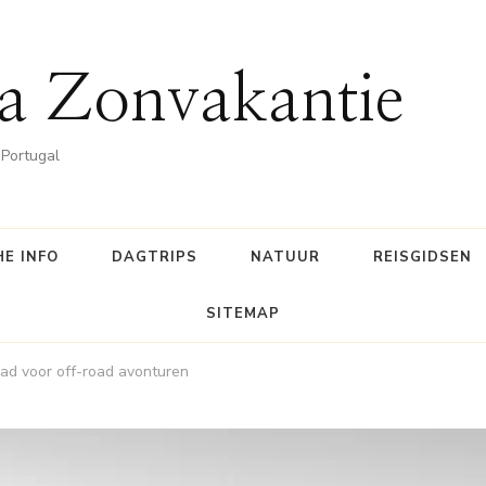
a Zonvakantie
 Portugal
E INFO
DAGTRIPS
NATUUR
REISGIDSEN
SITEMAP
ad voor off-road avonturen