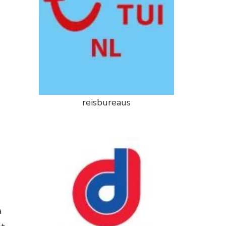
reisbureaus
a