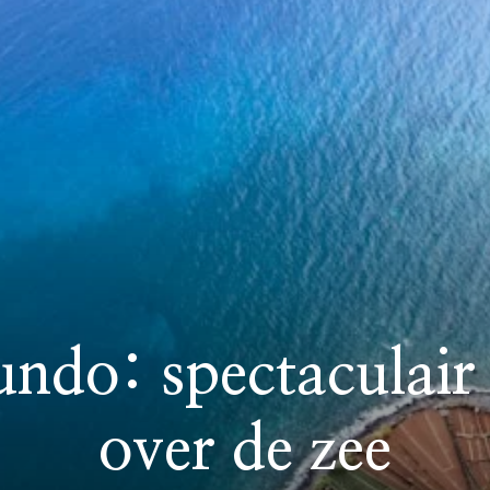
do: spectaculair 
over de zee