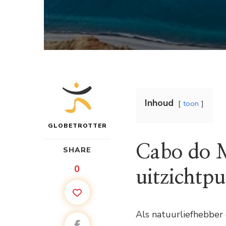
Inhoud
toon
GLOBETROTTER
Cabo do M
SHARE
0
uitzichtpu
Als natuurliefhebber