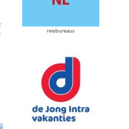
t
reisbureaus
e