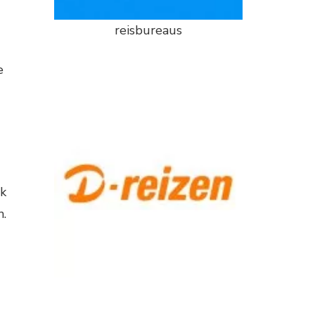
reisbureaus
e
jk
n.