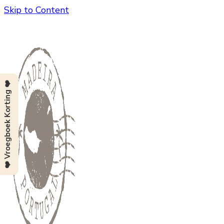
Skip to Content
❤️ Vroegboek Korting ❤️