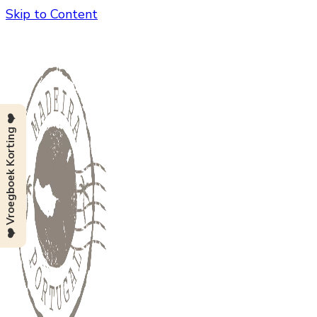
Skip to Content
❤️ Vroegboek Korting ❤️