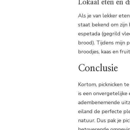
Lokaal eten en d
Als je van lekker ete
staat bekend om zijn h
espetada (gegrild vle
brood). Tijdens mijn p
broodjes, kaas en frui
Conclusie
Kortom, picknicken t
is een onvergetelijke 
adembenemende uitzich
eiland de perfecte pl
natuur. Dus pak je p
betoverende omgevin