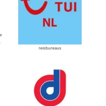
e
.
reisbureaus