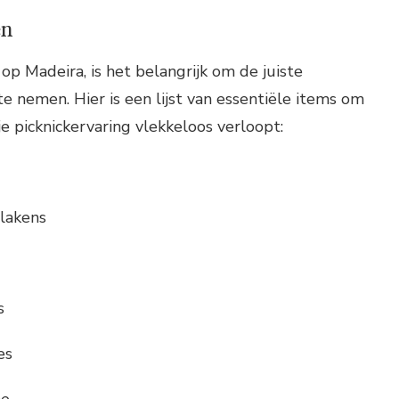
en
 op Madeira, is het belangrijk om de juiste
nemen. Hier is een lijst van essentiële items om
je picknickervaring vlekkeloos verloopt:
lakens
s
es
me