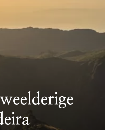
 weelderige
eira