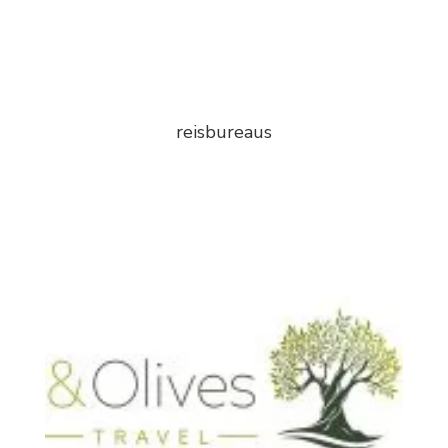
reisbureaus