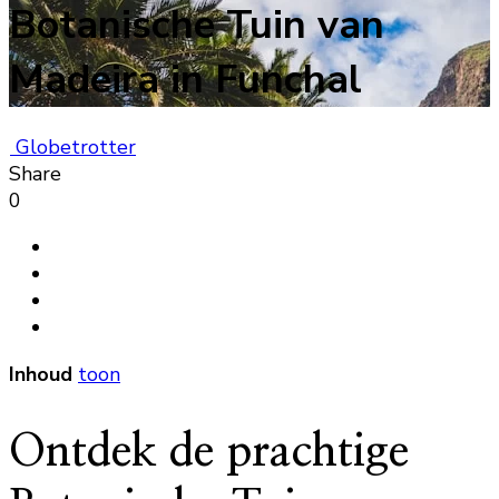
Botanische Tuin van
Madeira in Funchal
Globetrotter
Share
0
Inhoud
toon
Ontdek de prachtige