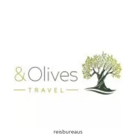
reisbureaus