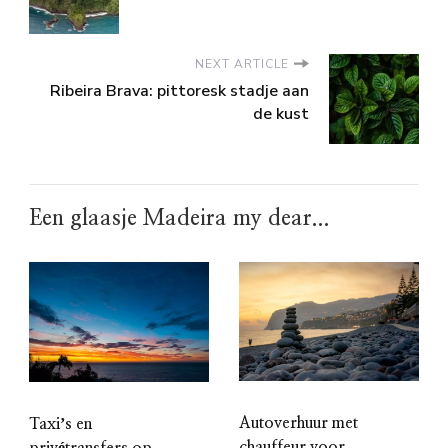
NEXT ARTICLE
Ribeira Brava: pittoresk stadje aan
de kust
Een glaasje Madeira my dear...
Autoverhuur met
Taxiʼs en
chauffeur voor
privétransfers op