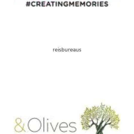
reisbureaus