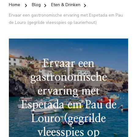
Home
Blog
Eten & Drinken
Ervaar een gastronomische ervaring met Espetada em Pau
de Louro (gegrilde vleesspies op laurierhout)
Ervaar een
gastronomische
ervaring met
Espetada em Pau de
Louro (gegrilde
vleesspies op