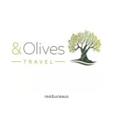
reisbureaus