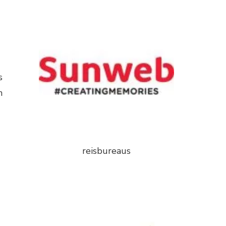
s
n
reisbureaus