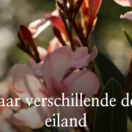
aar verschillende d
eiland