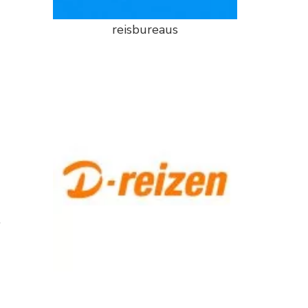
reisbureaus
,