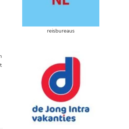
reisbureaus
n
t