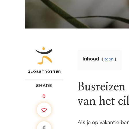
Inhoud
toon
GLOBETROTTER
Busreizen 
SHARE
0
van het e
Als je op vakantie ben